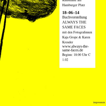
Hamburger Platz
18–06–14
Buchvorstellung
ALWAYS THE
SAME FACES
mit den Fotografinnen
Kaja Grope & Karen
Kreuder
www.always-the-
same-faces.de
Beginn: 18:00 Uhr C
1.02
impressum