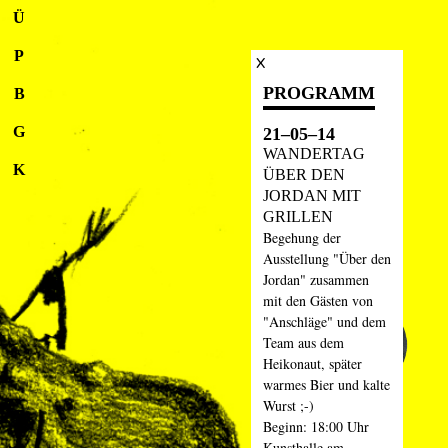
Ü
P
PROGRAMM
B
G
21–05–14
WANDERTAG
K
ÜBER DEN
JORDAN MIT
GRILLEN
Begehung der
Ausstellung "Über den
Jordan" zusammen
mit den Gästen von
"Anschläge" und dem
Team aus dem
Heikonaut, später
warmes Bier und kalte
Wurst ;-)
Beginn: 18:00 Uhr
Kunsthalle am